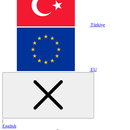
Türkiye
EU
|
English