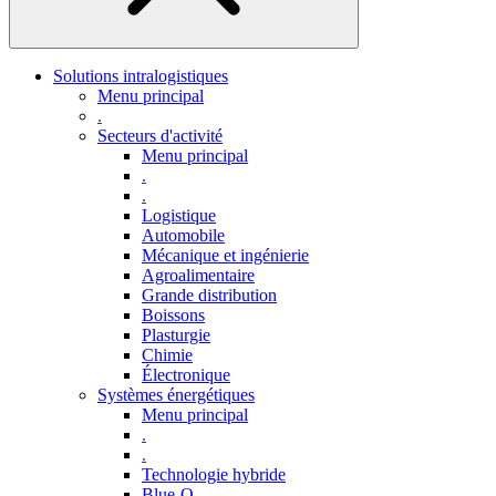
Solutions intralogistiques
Menu principal
.
Secteurs d'activité
Menu principal
.
.
Logistique
Automobile
Mécanique et ingénierie
Agroalimentaire
Grande distribution
Boissons
Plasturgie
Chimie
Électronique
Systèmes énergétiques
Menu principal
.
.
Technologie hybride
Blue-Q