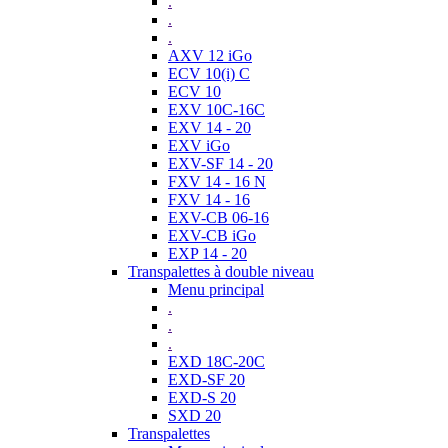
.
.
.
AXV 12 iGo
ECV 10(i) C
ECV 10
EXV 10C-16C
EXV 14 - 20
EXV iGo
EXV-SF 14 - 20
FXV 14 - 16 N
FXV 14 - 16
EXV-CB 06-16
EXV-CB iGo
EXP 14 - 20
Transpalettes à double niveau
Menu principal
.
.
.
EXD 18C-20C
EXD-SF 20
EXD-S 20
SXD 20
Transpalettes