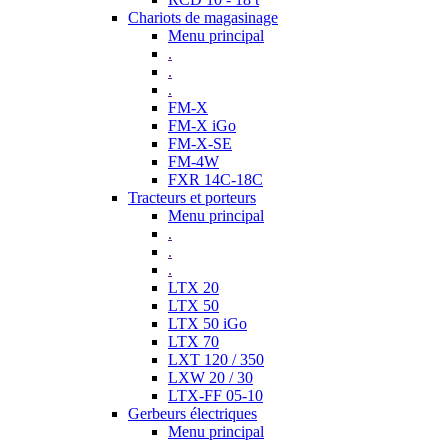
Chariots de magasinage
Menu principal
.
.
.
FM-X
FM-X iGo
FM-X-SE
FM-4W
FXR 14C-18C
Tracteurs et porteurs
Menu principal
.
.
.
LTX 20
LTX 50
LTX 50 iGo
LTX 70
LXT 120 / 350
LXW 20 / 30
LTX-FF 05-10
Gerbeurs électriques
Menu principal