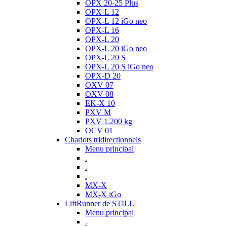
OPX 20-25 Plus
OPX-L 12
OPX-L 12 iGo neo
OPX-L 16
OPX-L 20
OPX-L 20 iGo neo
OPX-L 20 S
OPX-L 20 S iGo neo
OPX-D 20
OXV 07
OXV 08
EK-X 10
PXV M
PXV 1.200 kg
OCV 01
Chariots tridirectionnels
Menu principal
.
.
.
MX-X
MX-X iGo
LiftRunner de STILL
Menu principal
.