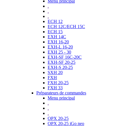
Menu principal
.
.
.
ECH 12
ECH 12C/ECH 15C
ECH 15
EXH 14C
EXH 16-20
EXH-L 16-20
EXH 25 - 30
EXH-SF 16C-20C
EXH-SF 20-25
EXH-S 20-25
SXH 20
FXH
FXH 20-25
FXH 33
Préparateurs de commandes
Menu principal
.
.
.
OPX 20-25
OPX 20-25 iGo neo