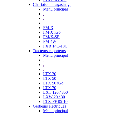
Chariots de magasinage
Menu principal
.
.
.
FM-X
FM-X iGo
FM-X-SE
FM-4W
FXR 14C-18C
Tracteurs et porteurs
Menu principal
.
.
.
LTX 20
LTX 50
LTX 50 iGo
LTX 70
LXT 120 / 350
LXW 20 / 30
LTX-FF 05-10
Gerbeurs électriques
Menu principal