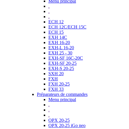
Menu principal
.
.
.
ECH 12
ECH 12C/ECH 15C
ECH 15
EXH 14C
EXH 16-20
EXH-L 16-20
EXH 25 - 30
EXH-SF 16C-20C
EXH-SF 20-25
EXH-S 20-25
SXH 20
FXH
FXH 20-25
FXH 33
Préparateurs de commandes
Menu principal
.
.
.
OPX 20-25
OPX 20-25 iGo neo