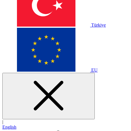
Türkiye
EU
|
English