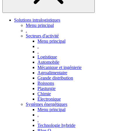
Solutions intralogistiques
Menu principal
.
Secteurs d'activité
Menu principal
.
.
Logistique
Automobile
Mécanique et ingénierie
Agroalimentaire
Grande distribution
Boissons
Plasturgie
Chimie
Électronique
Systèmes énergétiques
Menu principal
.
.
Technologie hybride
Blue-Q