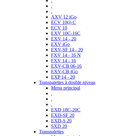
.
.
.
AXV 12 iGo
ECV 10(i) C
ECV 10
EXV 10C-16C
EXV 14 - 20
EXV iGo
EXV-SF 14 - 20
FXV 14 - 16 N
FXV 14 - 16
EXV-CB 06-16
EXV-CB iGo
EXP 14 - 20
Transpalettes à double niveau
Menu principal
.
.
.
EXD 18C-20C
EXD-SF 20
EXD-S 20
SXD 20
Transpalettes