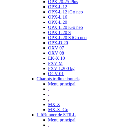
OPX 20-25 Plus
OPX-L 12
OPX-L 12 iGo neo
OPX-L 16
OPX-L 20
OPX-L 20 iGo neo
OPX-L 20 S
OPX-L 20 S iGo neo
OPX-D 20
OXV 07
OXV 08
EK-X 10
PXV M
PXV 1.200 kg
OCV 01
Chariots tridirectionnels
Menu principal
.
.
.
MX-X
MX-X iGo
LiftRunner de STILL
Menu principal
.