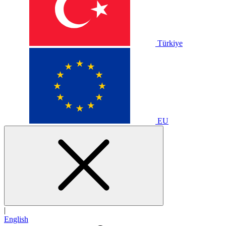
Türkiye
EU
|
English