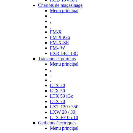
Chariots de magasinage
Menu principal
.
.
.
FM-X
FM-X iGo
FM-X-SE
FM-4W
FXR 14C-18C
Tracteurs et porteurs
Menu principal
.
.
.
LTX 20
LTX 50
LTX 50 iGo
LTX 70
LXT 120 / 350
LXW 20 / 30
LTX-FF 05-10
Gerbeurs électriques
Menu principal