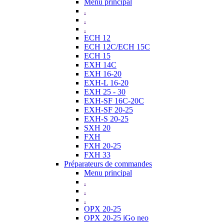
Menu principal
.
.
.
ECH 12
ECH 12C/ECH 15C
ECH 15
EXH 14C
EXH 16-20
EXH-L 16-20
EXH 25 - 30
EXH-SF 16C-20C
EXH-SF 20-25
EXH-S 20-25
SXH 20
FXH
FXH 20-25
FXH 33
Préparateurs de commandes
Menu principal
.
.
.
OPX 20-25
OPX 20-25 iGo neo