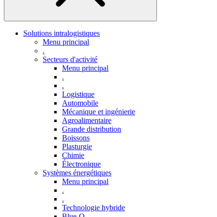
Solutions intralogistiques
Menu principal
.
Secteurs d'activité
Menu principal
.
.
Logistique
Automobile
Mécanique et ingénierie
Agroalimentaire
Grande distribution
Boissons
Plasturgie
Chimie
Électronique
Systèmes énergétiques
Menu principal
.
.
Technologie hybride
Blue-Q