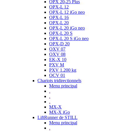
OPX 20-25 Plus
OPX-L 12
OPX-L 12 iGo neo
OPX-L 16
OPX-L 20
OPX-L 20 iGo neo
OPX-L 20 S
OPX-L 20 S iGo neo
OPX-D 20
OXV 07
OXV 08
EK-X 10
PXV M
PXV 1.200 kg
OCV 01
Chariots tridirectionnels
Menu principal
.
.
.
MX-X
MX-X iGo
LiftRunner de STILL
Menu principal
.