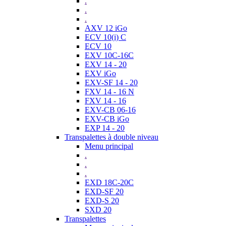
.
.
.
AXV 12 iGo
ECV 10(i) C
ECV 10
EXV 10C-16C
EXV 14 - 20
EXV iGo
EXV-SF 14 - 20
FXV 14 - 16 N
FXV 14 - 16
EXV-CB 06-16
EXV-CB iGo
EXP 14 - 20
Transpalettes à double niveau
Menu principal
.
.
.
EXD 18C-20C
EXD-SF 20
EXD-S 20
SXD 20
Transpalettes