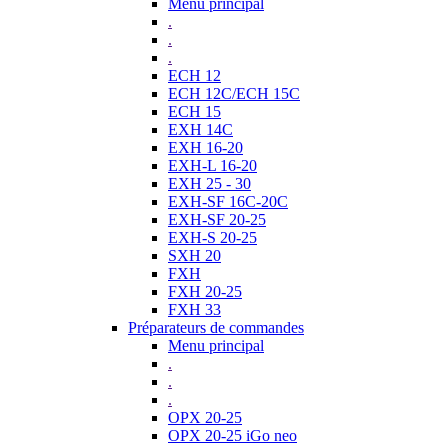
Menu principal
.
.
.
ECH 12
ECH 12C/ECH 15C
ECH 15
EXH 14C
EXH 16-20
EXH-L 16-20
EXH 25 - 30
EXH-SF 16C-20C
EXH-SF 20-25
EXH-S 20-25
SXH 20
FXH
FXH 20-25
FXH 33
Préparateurs de commandes
Menu principal
.
.
.
OPX 20-25
OPX 20-25 iGo neo