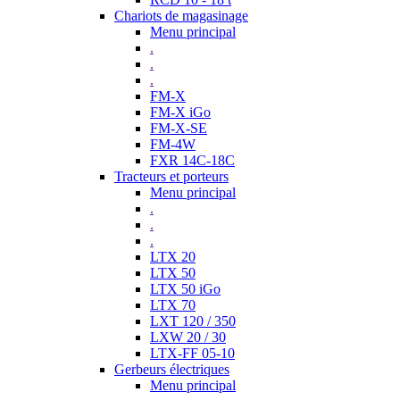
Chariots de magasinage
Menu principal
.
.
.
FM-X
FM-X iGo
FM-X-SE
FM-4W
FXR 14C-18C
Tracteurs et porteurs
Menu principal
.
.
.
LTX 20
LTX 50
LTX 50 iGo
LTX 70
LXT 120 / 350
LXW 20 / 30
LTX-FF 05-10
Gerbeurs électriques
Menu principal