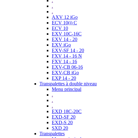
.
.
.
AXV 12 iGo
ECV 10(i) C
ECV 10
EXV 10C-16C
EXV 14 - 20
EXV iGo
EXV-SF 14 - 20
FXV 14 - 16 N
FXV 14 - 16
EXV-CB 06-16
EXV-CB iGo
EXP 14 - 20
Transpalettes à double niveau
Menu principal
.
.
.
EXD 18C-20C
EXD-SF 20
EXD-S 20
SXD 20
Transpalettes