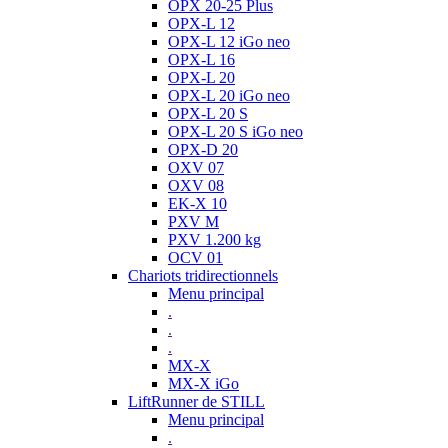
OPX 20-25 Plus
OPX-L 12
OPX-L 12 iGo neo
OPX-L 16
OPX-L 20
OPX-L 20 iGo neo
OPX-L 20 S
OPX-L 20 S iGo neo
OPX-D 20
OXV 07
OXV 08
EK-X 10
PXV M
PXV 1.200 kg
OCV 01
Chariots tridirectionnels
Menu principal
.
.
.
MX-X
MX-X iGo
LiftRunner de STILL
Menu principal
.