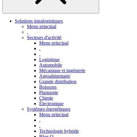
Solutions intralogistiques
Menu principal
.
Secteurs d'activité
Menu principal
.
.
Logistique
Automobile
Mécanique et ingénierie
Agroalimentaire
Grande distribution
Boissons
Plasturgie
Chimie
Électronique
Systèmes énergétiques
Menu principal
.
.
Technologie hybride
Blue-Q