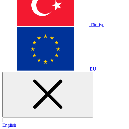
Türkiye
EU
|
English