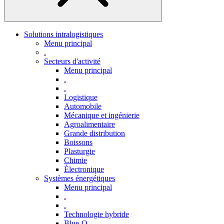
Solutions intralogistiques
Menu principal
.
Secteurs d'activité
Menu principal
.
.
Logistique
Automobile
Mécanique et ingénierie
Agroalimentaire
Grande distribution
Boissons
Plasturgie
Chimie
Électronique
Systèmes énergétiques
Menu principal
.
.
Technologie hybride
Blue-Q