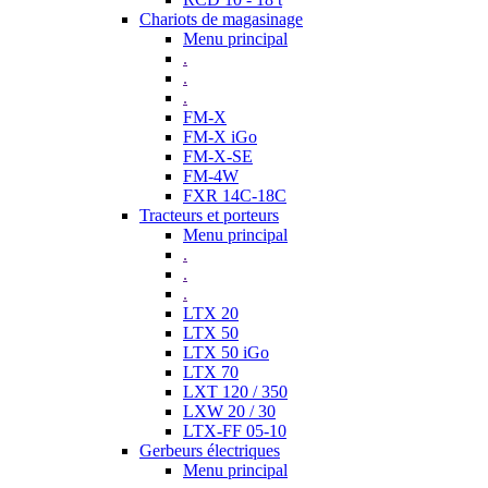
Chariots de magasinage
Menu principal
.
.
.
FM-X
FM-X iGo
FM-X-SE
FM-4W
FXR 14C-18C
Tracteurs et porteurs
Menu principal
.
.
.
LTX 20
LTX 50
LTX 50 iGo
LTX 70
LXT 120 / 350
LXW 20 / 30
LTX-FF 05-10
Gerbeurs électriques
Menu principal