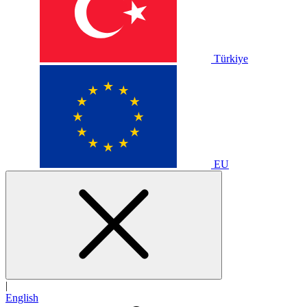
Türkiye
EU
|
English