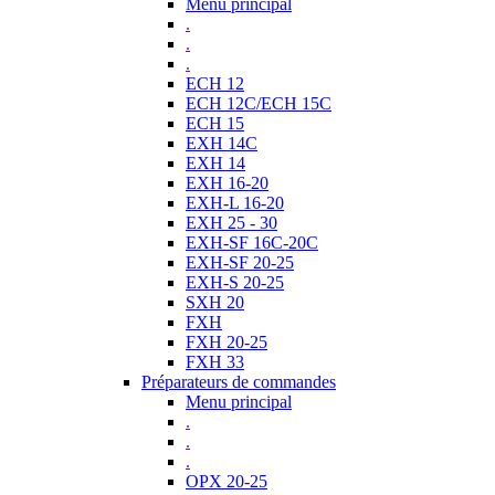
Menu principal
.
.
.
ECH 12
ECH 12C/ECH 15C
ECH 15
EXH 14C
EXH 14
EXH 16-20
EXH-L 16-20
EXH 25 - 30
EXH-SF 16C-20C
EXH-SF 20-25
EXH-S 20-25
SXH 20
FXH
FXH 20-25
FXH 33
Préparateurs de commandes
Menu principal
.
.
.
OPX 20-25