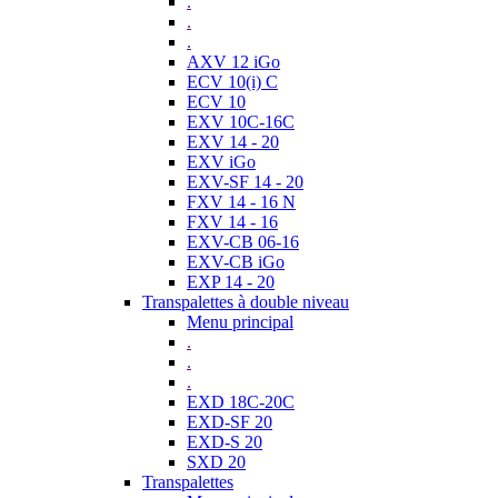
.
.
.
AXV 12 iGo
ECV 10(i) C
ECV 10
EXV 10C-16C
EXV 14 - 20
EXV iGo
EXV-SF 14 - 20
FXV 14 - 16 N
FXV 14 - 16
EXV-CB 06-16
EXV-CB iGo
EXP 14 - 20
Transpalettes à double niveau
Menu principal
.
.
.
EXD 18C-20C
EXD-SF 20
EXD-S 20
SXD 20
Transpalettes