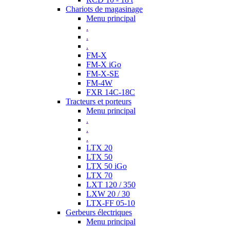
Chariots de magasinage
Menu principal
.
.
.
FM-X
FM-X iGo
FM-X-SE
FM-4W
FXR 14C-18C
Tracteurs et porteurs
Menu principal
.
.
.
LTX 20
LTX 50
LTX 50 iGo
LTX 70
LXT 120 / 350
LXW 20 / 30
LTX-FF 05-10
Gerbeurs électriques
Menu principal