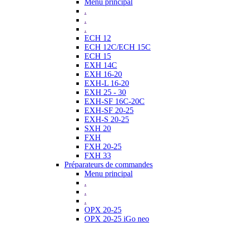
Menu principal
.
.
.
ECH 12
ECH 12C/ECH 15C
ECH 15
EXH 14C
EXH 16-20
EXH-L 16-20
EXH 25 - 30
EXH-SF 16C-20C
EXH-SF 20-25
EXH-S 20-25
SXH 20
FXH
FXH 20-25
FXH 33
Préparateurs de commandes
Menu principal
.
.
.
OPX 20-25
OPX 20-25 iGo neo