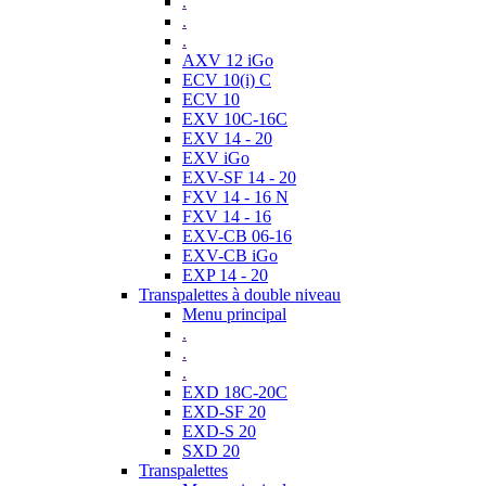
.
.
.
AXV 12 iGo
ECV 10(i) C
ECV 10
EXV 10C-16C
EXV 14 - 20
EXV iGo
EXV-SF 14 - 20
FXV 14 - 16 N
FXV 14 - 16
EXV-CB 06-16
EXV-CB iGo
EXP 14 - 20
Transpalettes à double niveau
Menu principal
.
.
.
EXD 18C-20C
EXD-SF 20
EXD-S 20
SXD 20
Transpalettes