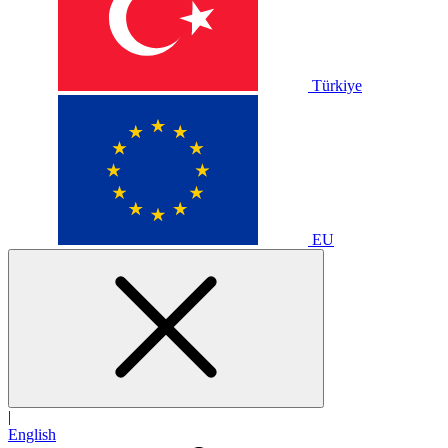
Türkiye
EU
|
English