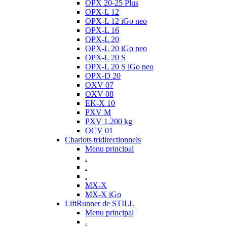
OPX 20-25 Plus
OPX-L 12
OPX-L 12 iGo neo
OPX-L 16
OPX-L 20
OPX-L 20 iGo neo
OPX-L 20 S
OPX-L 20 S iGo neo
OPX-D 20
OXV 07
OXV 08
EK-X 10
PXV M
PXV 1.200 kg
OCV 01
Chariots tridirectionnels
Menu principal
.
.
.
MX-X
MX-X iGo
LiftRunner de STILL
Menu principal
.