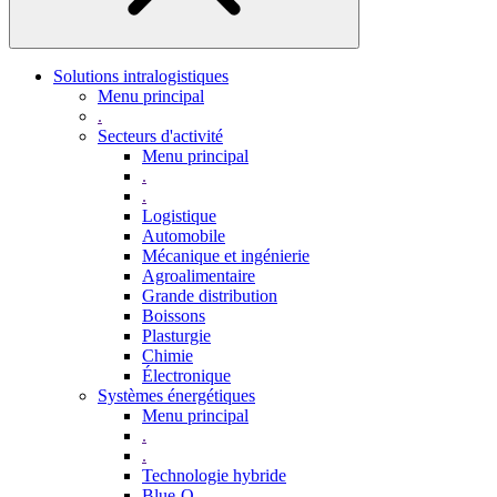
Solutions intralogistiques
Menu principal
.
Secteurs d'activité
Menu principal
.
.
Logistique
Automobile
Mécanique et ingénierie
Agroalimentaire
Grande distribution
Boissons
Plasturgie
Chimie
Électronique
Systèmes énergétiques
Menu principal
.
.
Technologie hybride
Blue-Q