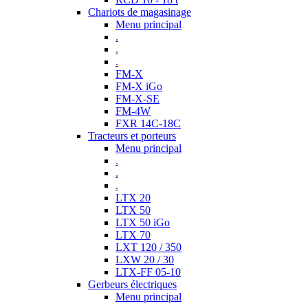
Chariots de magasinage
Menu principal
.
.
.
FM-X
FM-X iGo
FM-X-SE
FM-4W
FXR 14C-18C
Tracteurs et porteurs
Menu principal
.
.
.
LTX 20
LTX 50
LTX 50 iGo
LTX 70
LXT 120 / 350
LXW 20 / 30
LTX-FF 05-10
Gerbeurs électriques
Menu principal