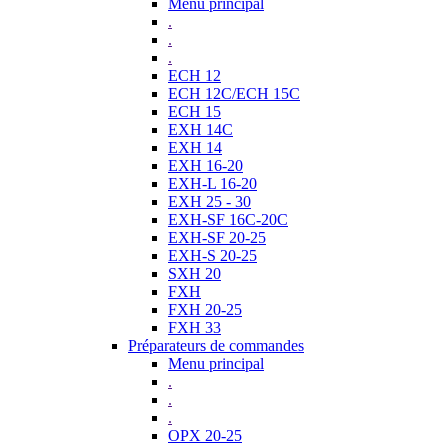
Menu principal
.
.
.
ECH 12
ECH 12C/ECH 15C
ECH 15
EXH 14C
EXH 14
EXH 16-20
EXH-L 16-20
EXH 25 - 30
EXH-SF 16C-20C
EXH-SF 20-25
EXH-S 20-25
SXH 20
FXH
FXH 20-25
FXH 33
Préparateurs de commandes
Menu principal
.
.
.
OPX 20-25