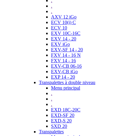
.
.
.
AXV 12 iGo
ECV 10(i) C
ECV 10
EXV 10C-16C
EXV 14 - 20
EXV iGo
EXV-SF 14 - 20
FXV 14 - 16 N
FXV 14 - 16
EXV-CB 06-16
EXV-CB iGo
EXP 14 - 20
Transpalettes à double niveau
Menu principal
.
.
.
EXD 18C-20C
EXD-SF 20
EXD-S 20
SXD 20
Transpalettes