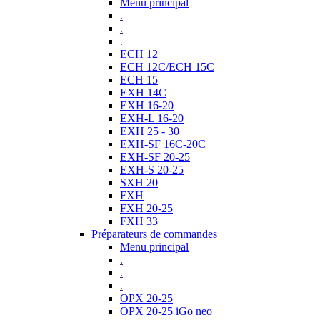
Menu principal
.
.
.
ECH 12
ECH 12C/ECH 15C
ECH 15
EXH 14C
EXH 16-20
EXH-L 16-20
EXH 25 - 30
EXH-SF 16C-20C
EXH-SF 20-25
EXH-S 20-25
SXH 20
FXH
FXH 20-25
FXH 33
Préparateurs de commandes
Menu principal
.
.
.
OPX 20-25
OPX 20-25 iGo neo