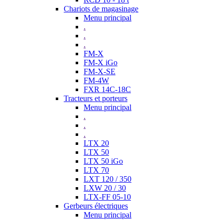
Chariots de magasinage
Menu principal
.
.
.
FM-X
FM-X iGo
FM-X-SE
FM-4W
FXR 14C-18C
Tracteurs et porteurs
Menu principal
.
.
.
LTX 20
LTX 50
LTX 50 iGo
LTX 70
LXT 120 / 350
LXW 20 / 30
LTX-FF 05-10
Gerbeurs électriques
Menu principal