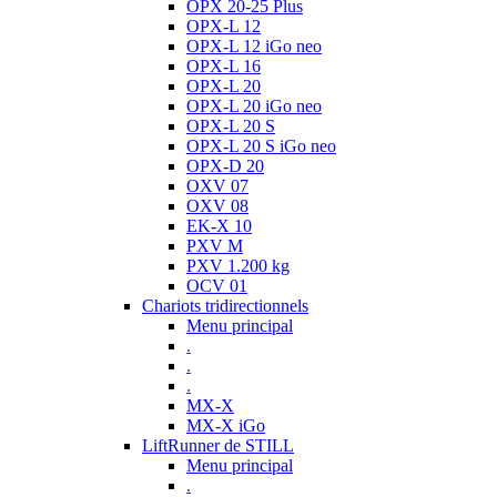
OPX 20-25 Plus
OPX-L 12
OPX-L 12 iGo neo
OPX-L 16
OPX-L 20
OPX-L 20 iGo neo
OPX-L 20 S
OPX-L 20 S iGo neo
OPX-D 20
OXV 07
OXV 08
EK-X 10
PXV M
PXV 1.200 kg
OCV 01
Chariots tridirectionnels
Menu principal
.
.
.
MX-X
MX-X iGo
LiftRunner de STILL
Menu principal
.