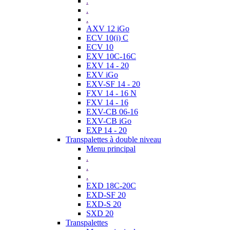
.
.
.
AXV 12 iGo
ECV 10(i) C
ECV 10
EXV 10C-16C
EXV 14 - 20
EXV iGo
EXV-SF 14 - 20
FXV 14 - 16 N
FXV 14 - 16
EXV-CB 06-16
EXV-CB iGo
EXP 14 - 20
Transpalettes à double niveau
Menu principal
.
.
.
EXD 18C-20C
EXD-SF 20
EXD-S 20
SXD 20
Transpalettes