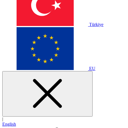
Türkiye
EU
|
English