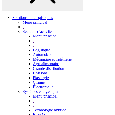
Solutions intralogistiques
Menu principal
.
Secteurs d'activité
Menu principal
.
.
Logistique
Automobile
Mécanique et ingénierie
Agroalimentaire
Grande distribution
Boissons
Plasturgie
Chimie
Électronique
Systèmes énergétiques
Menu principal
.
.
Technologie hybride
Blue-Q