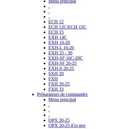
Menu principal
.
.
.
ECH 12
ECH 12C/ECH 15C
ECH 15
EXH 14C
EXH 16-20
EXH-L 16-20
EXH 25 - 30
EXH-SF 16C-20C
EXH-SF 20-25
EXH-S 20-25
SXH 20
FXH
FXH 20-25
FXH 33
Préparateurs de commandes
Menu principal
.
.
.
OPX 20-25
OPX 20-25 iGo neo