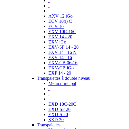
.
.
.
AXV 12 iGo
ECV 10(i) C
ECV 10
EXV 10C-16C
EXV 14 - 20
EXV iGo
EXV-SF 14 - 20
FXV 14 - 16 N
FXV 14 - 16
EXV-CB 06-16
EXV-CB iGo
EXP 14 - 20
Transpalettes à double niveau
Menu principal
.
.
.
EXD 18C-20C
EXD-SF 20
EXD-S 20
SXD 20
Transpalettes