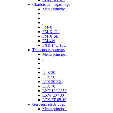
Chariots de magasinage
Menu principal
.
.
.
FM-X
FM-X iGo
FM-X-SE
FM-4W
FXR 14C-18C
Tracteurs et porteurs
Menu principal
.
.
.
LTX 20
LTX 50
LTX 50 iGo
LTX 70
LXT 120 / 350
LXW 20 / 30
LTX-FF 05-10
Gerbeurs électriques
Menu principal