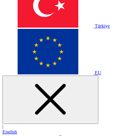
Türkiye
EU
|
English