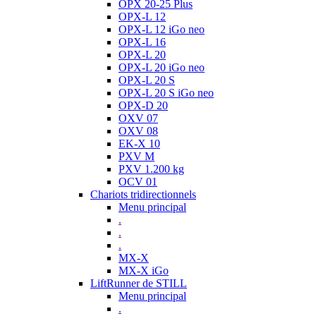
OPX 20-25 Plus
OPX-L 12
OPX-L 12 iGo neo
OPX-L 16
OPX-L 20
OPX-L 20 iGo neo
OPX-L 20 S
OPX-L 20 S iGo neo
OPX-D 20
OXV 07
OXV 08
EK-X 10
PXV M
PXV 1.200 kg
OCV 01
Chariots tridirectionnels
Menu principal
.
.
.
MX-X
MX-X iGo
LiftRunner de STILL
Menu principal
.