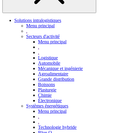
Solutions intralogistiques
Menu principal
.
Secteurs d'activité
Menu principal
.
.
Logistique
Automobile
Mécanique et ingénierie
Agroalimentaire
Grande distribution
Boissons
Plasturgie
Chimie
Électronique
Systèmes énergétiques
Menu principal
.
.
Technologie hybride
Blue-Q