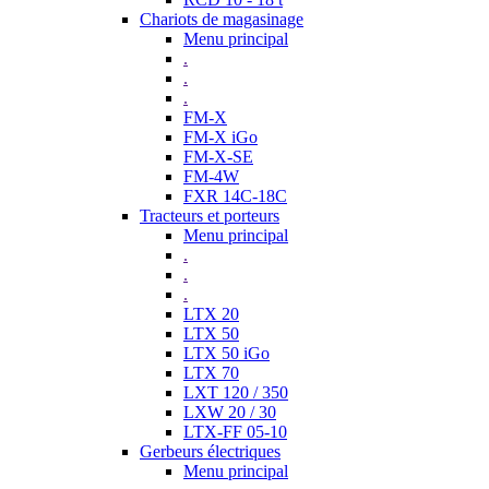
Chariots de magasinage
Menu principal
.
.
.
FM-X
FM-X iGo
FM-X-SE
FM-4W
FXR 14C-18C
Tracteurs et porteurs
Menu principal
.
.
.
LTX 20
LTX 50
LTX 50 iGo
LTX 70
LXT 120 / 350
LXW 20 / 30
LTX-FF 05-10
Gerbeurs électriques
Menu principal