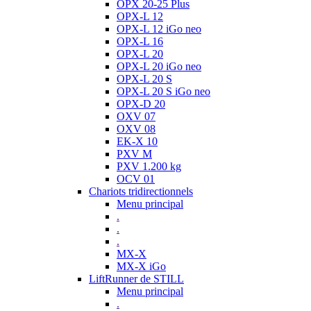
OPX 20-25 Plus
OPX-L 12
OPX-L 12 iGo neo
OPX-L 16
OPX-L 20
OPX-L 20 iGo neo
OPX-L 20 S
OPX-L 20 S iGo neo
OPX-D 20
OXV 07
OXV 08
EK-X 10
PXV M
PXV 1.200 kg
OCV 01
Chariots tridirectionnels
Menu principal
.
.
.
MX-X
MX-X iGo
LiftRunner de STILL
Menu principal
.