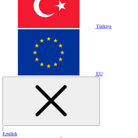
Türkiye
EU
|
English