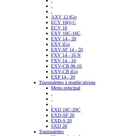
.
.
.
AXV 12 iGo
ECV 10(i) C
ECV 10
EXV 10C-16C
EXV 14 - 20
EXV iGo
EXV-SF 14 - 20
FXV 14 - 16 N
FXV 14 - 16
EXV-CB 06-16
EXV-CB iGo
EXP 14 - 20
Transpalettes à double niveau
Menu principal
.
.
.
EXD 18C-20C
EXD-SF 20
EXD-S 20
SXD 20
Transpalettes