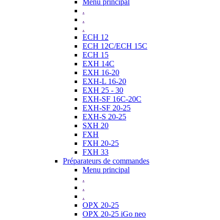
Menu principal
.
.
.
ECH 12
ECH 12C/ECH 15C
ECH 15
EXH 14C
EXH 16-20
EXH-L 16-20
EXH 25 - 30
EXH-SF 16C-20C
EXH-SF 20-25
EXH-S 20-25
SXH 20
FXH
FXH 20-25
FXH 33
Préparateurs de commandes
Menu principal
.
.
.
OPX 20-25
OPX 20-25 iGo neo