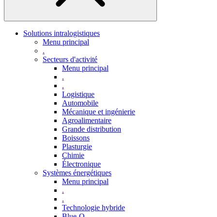
Solutions intralogistiques
Menu principal
.
Secteurs d'activité
Menu principal
.
.
Logistique
Automobile
Mécanique et ingénierie
Agroalimentaire
Grande distribution
Boissons
Plasturgie
Chimie
Électronique
Systèmes énergétiques
Menu principal
.
.
Technologie hybride
Blue-Q