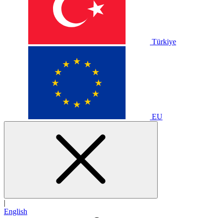
Türkiye
EU
|
English