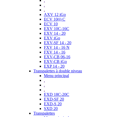
.
.
.
AXV 12 iGo
ECV 10(i) C
ECV 10
EXV 10C-16C
EXV 14 - 20
EXV iGo
EXV-SF 14 - 20
FXV 14 - 16 N
FXV 14 - 16
EXV-CB 06-16
EXV-CB iGo
EXP 14 - 20
Transpalettes à double niveau
Menu principal
.
.
.
EXD 18C-20C
EXD-SF 20
EXD-S 20
SXD 20
Transpalettes