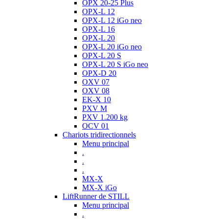
OPX 20-25 Plus
OPX-L 12
OPX-L 12 iGo neo
OPX-L 16
OPX-L 20
OPX-L 20 iGo neo
OPX-L 20 S
OPX-L 20 S iGo neo
OPX-D 20
OXV 07
OXV 08
EK-X 10
PXV M
PXV 1.200 kg
OCV 01
Chariots tridirectionnels
Menu principal
.
.
.
MX-X
MX-X iGo
LiftRunner de STILL
Menu principal
.