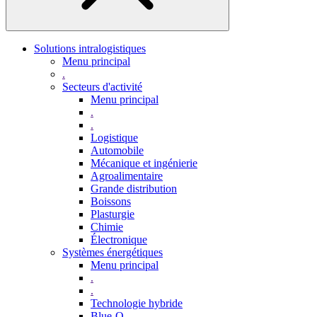
Solutions intralogistiques
Menu principal
.
Secteurs d'activité
Menu principal
.
.
Logistique
Automobile
Mécanique et ingénierie
Agroalimentaire
Grande distribution
Boissons
Plasturgie
Chimie
Électronique
Systèmes énergétiques
Menu principal
.
.
Technologie hybride
Blue-Q