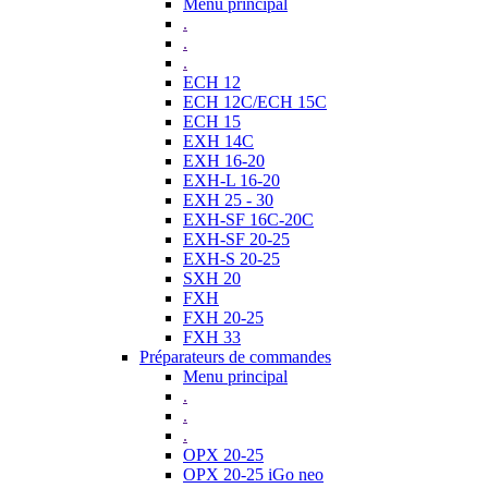
Menu principal
.
.
.
ECH 12
ECH 12C/ECH 15C
ECH 15
EXH 14C
EXH 16-20
EXH-L 16-20
EXH 25 - 30
EXH-SF 16C-20C
EXH-SF 20-25
EXH-S 20-25
SXH 20
FXH
FXH 20-25
FXH 33
Préparateurs de commandes
Menu principal
.
.
.
OPX 20-25
OPX 20-25 iGo neo