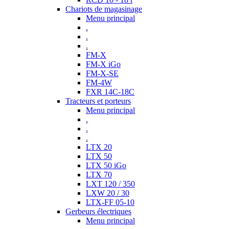
Chariots de magasinage
Menu principal
.
.
.
FM-X
FM-X iGo
FM-X-SE
FM-4W
FXR 14C-18C
Tracteurs et porteurs
Menu principal
.
.
.
LTX 20
LTX 50
LTX 50 iGo
LTX 70
LXT 120 / 350
LXW 20 / 30
LTX-FF 05-10
Gerbeurs électriques
Menu principal